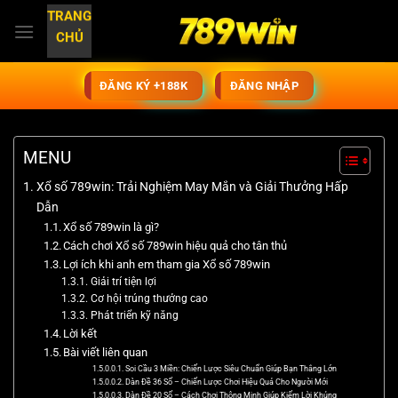
Bỏ
TRANG
qua
CHỦ
nội
dung
ĐĂNG KÝ +188K
ĐĂNG NHẬP
MENU
Xổ số 789win: Trải Nghiệm May Mắn và Giải Thưởng Hấp
Dẫn
Xổ số 789win là gì?
Cách chơi Xổ số 789win hiệu quả cho tân thủ
Lợi ích khi anh em tham gia Xổ số 789win
Giải trí tiện lợi
Cơ hội trúng thưởng cao
Phát triển kỹ năng
Lời kết
Bài viết liên quan
Soi Cầu 3 Miền: Chiến Lược Siêu Chuẩn Giúp Bạn Thắng Lớn
Dàn Đề 36 Số – Chiến Lược Chơi Hiệu Quả Cho Người Mới
Dàn Đề 20 Số – Cách Chơi Thông Minh Giúp Kiếm Lời Khủng