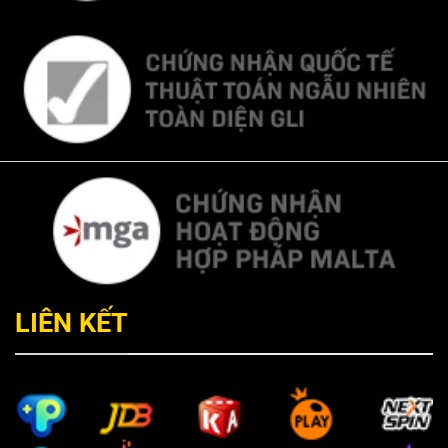
LIÊN KẾT